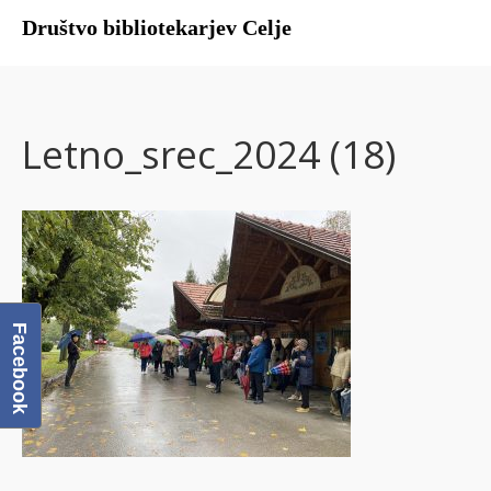
Društvo bibliotekarjev Celje
Domov
O društvu
Letno_srec_2024 (18)
Člani DBC
Facebook
Galerija