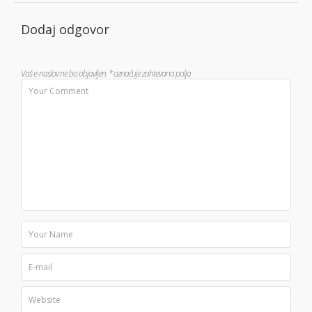
Dodaj odgovor
Vaš e-naslov ne bo objavljen.
*
označuje zahtevana polja
Povezave