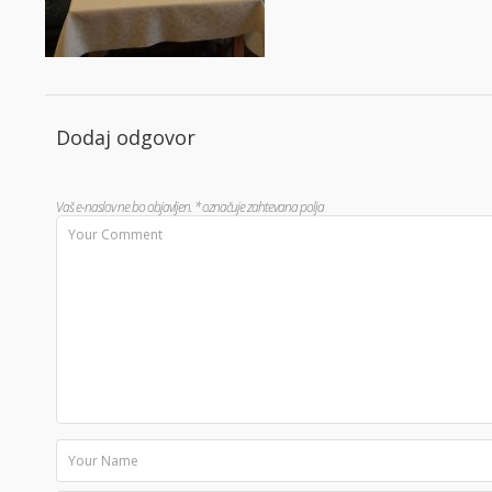
Dodaj odgovor
Vaš e-naslov ne bo objavljen.
*
označuje zahtevana polja