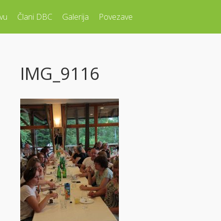
vu
Člani DBC
Galerija
Povezave
IMG_9116