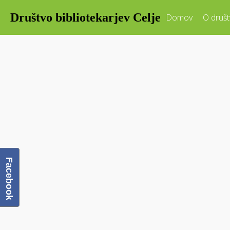
Društvo bibliotekarjev Celje
Domov
O društ
Facebook