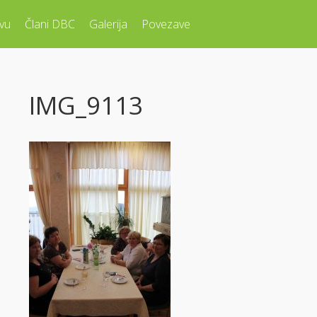
vu
Člani DBC
Galerija
Povezave
IMG_9113