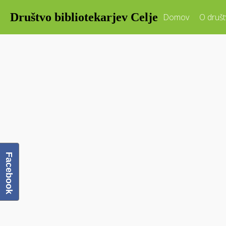
Društvo bibliotekarjev Celje
Domov
O društ
Facebook