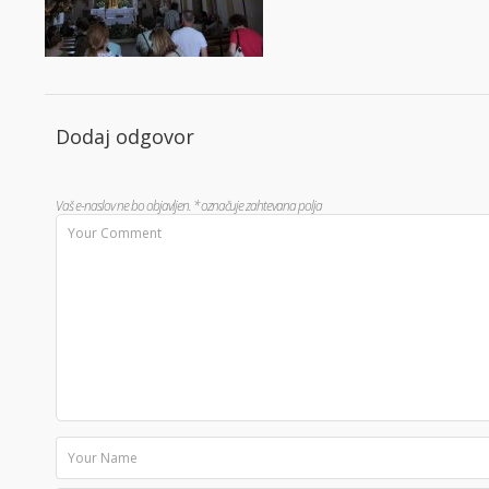
Dodaj odgovor
Vaš e-naslov ne bo objavljen.
*
označuje zahtevana polja