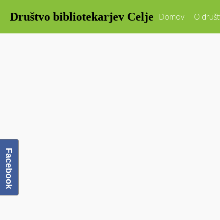
Društvo bibliotekarjev Celje
Domov
O društ
Facebook