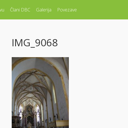
vu
Člani DBC
Galerija
Povezave
IMG_9068