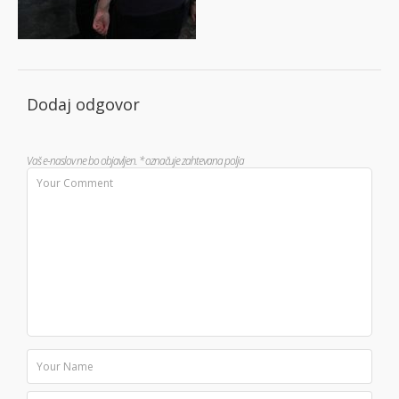
Dodaj odgovor
Vaš e-naslov ne bo objavljen.
*
označuje zahtevana polja