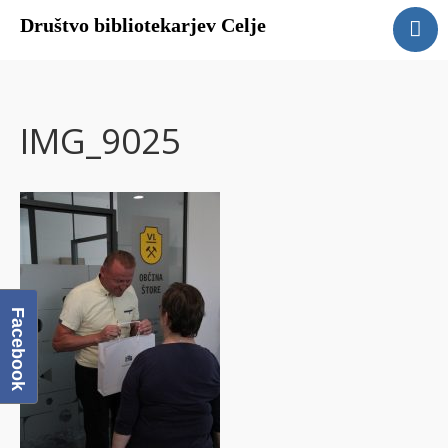
Društvo bibliotekarjev Celje
Domov
O društvu
Člani DBC
IMG_9025
Galerija
Povezave
Facebook