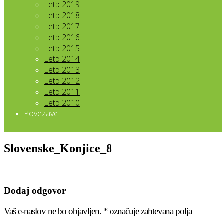
Leto 2019
Leto 2018
Leto 2017
Leto 2016
Leto 2015
Leto 2014
Leto 2013
Leto 2012
Leto 2011
Leto 2010
Povezave
Slovenske_Konjice_8
Dodaj odgovor
Vaš e-naslov ne bo objavljen.
*
označuje zahtevana polja