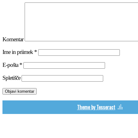
Komentar
Ime in priimek
*
E-pošta
*
Spletišče
Theme by Tesseract