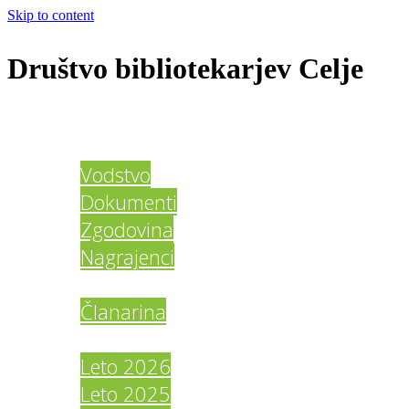
Skip to content
Društvo bibliotekarjev Celje
Domov
O društvu
Vodstvo
Dokumenti
Zgodovina
Nagrajenci
Člani DBC
Članarina
Galerija
Leto 2026
Leto 2025