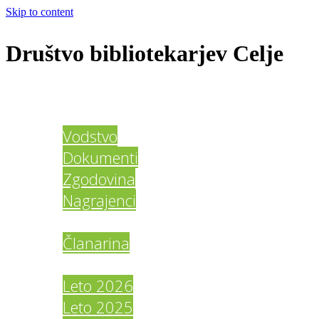
Skip to content
Društvo bibliotekarjev Celje
Domov
O društvu
Vodstvo
Dokumenti
Zgodovina
Nagrajenci
Člani DBC
Članarina
Galerija
Leto 2026
Leto 2025