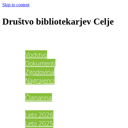
Skip to content
Društvo bibliotekarjev Celje
Domov
O društvu
Vodstvo
Dokumenti
Zgodovina
Nagrajenci
Člani DBC
Članarina
Galerija
Leto 2026
Leto 2025