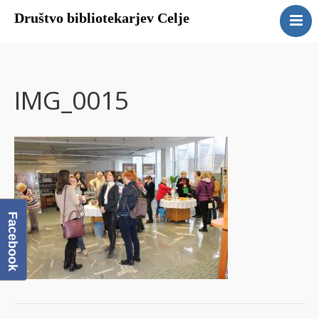
Društvo bibliotekarjev Celje
Domov
O društvu
Člani DBC
IMG_0015
Galerija
Povezave
Facebook