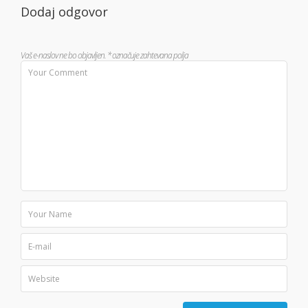
Dodaj odgovor
Vaš e-naslov ne bo objavljen.
*
označuje zahtevana polja