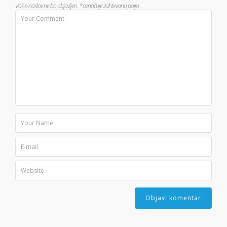
Vaš e-naslov ne bo objavljen.
*
označuje zahtevana polja
Povezave