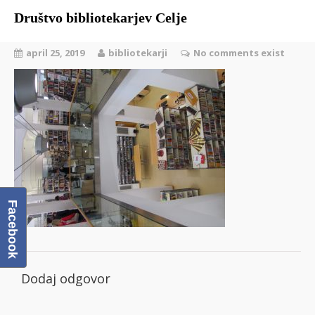
Društvo bibliotekarjev Celje
Domov
april 25, 2019
bibliotekarji
No comments exist
O društvu
Člani DBC
Facebook
Galerija
Dodaj odgovor