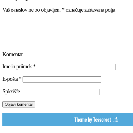
Vaš e-naslov ne bo objavljen.
*
označuje zahtevana polja
Komentar
Ime in priimek
*
E-pošta
*
Spletišče
Theme by Tesseract