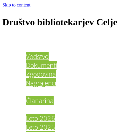
Skip to content
Društvo bibliotekarjev Celje
Domov
O društvu
Vodstvo
Dokumenti
Zgodovina
Nagrajenci
Člani DBC
Članarina
Galerija
Leto 2026
Leto 2025