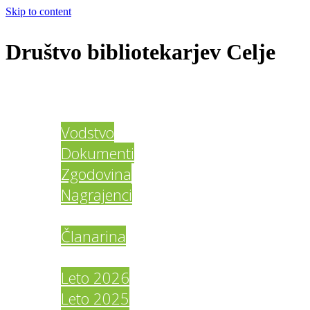
Skip to content
Društvo bibliotekarjev Celje
Domov
O društvu
Vodstvo
Dokumenti
Zgodovina
Nagrajenci
Člani DBC
Članarina
Galerija
Leto 2026
Leto 2025