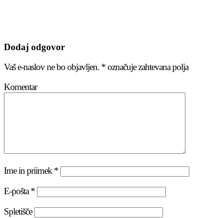
Dodaj odgovor
Vaš e-naslov ne bo objavljen.
*
označuje zahtevana polja
Komentar
Ime in priimek
*
E-pošta
*
Spletišče