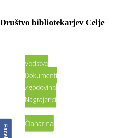
Društvo bibliotekarjev Celje
Domov
O društvu
Vodstvo
Dokumenti
Zgodovina
Nagrajenci
Člani DBC
Članarina
Facebook
Galerija