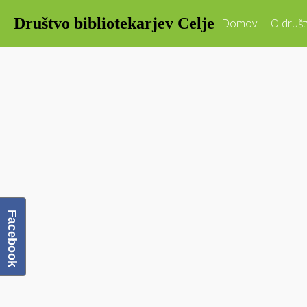
Društvo bibliotekarjev Celje
Domov
O društ
Facebook