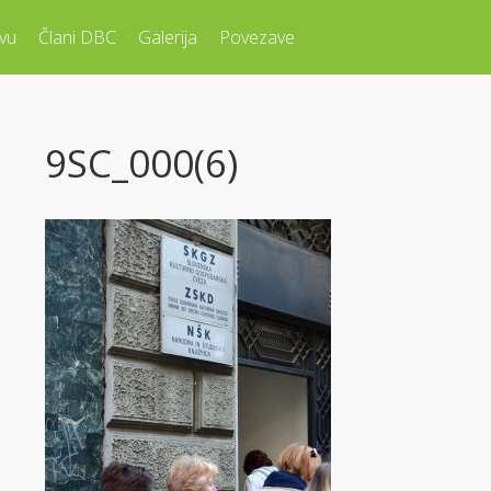
vu
Člani DBC
Galerija
Povezave
9SC_000(6)