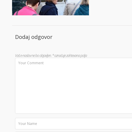
Dodaj odgovor
Vaš e-naslov ne bo objavljen.
*
označuje zahtevana polja