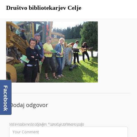
Društvo bibliotekarjev Celje
Domov
O društvu
Člani DBC
Facebook
Galerija
Dodaj odgovor
Vaš e-naslov ne bo objavljen.
*
označuje zahtevana polja