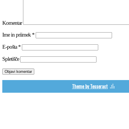
Komentar
Ime in priimek
*
E-pošta
*
Spletišče
Theme by Tesseract