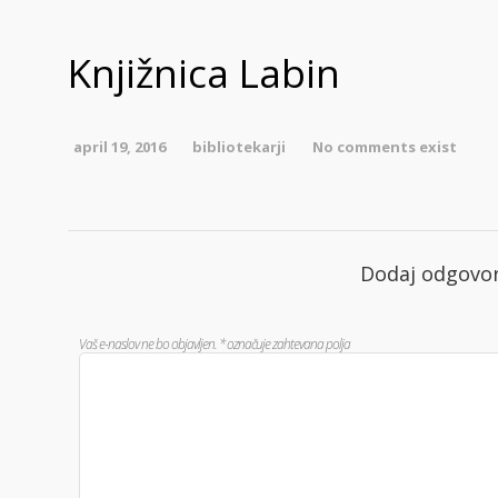
Knjižnica Labin
april 19, 2016
bibliotekarji
No comments exist
Dodaj odgovo
Vaš e-naslov ne bo objavljen.
*
označuje zahtevana polja