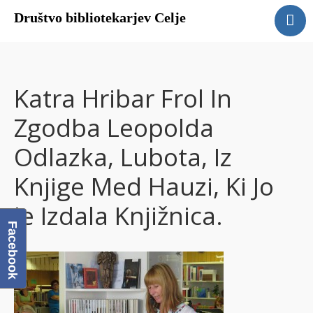
Društvo bibliotekarjev Celje
Domov
O društvu
Člani DBC
Katra Hribar Frol In
Galerija
Zgodba Leopolda
Povezave
Odlazka, Lubota, Iz
Knjige Med Hauzi, Ki Jo
Je Izdala Knjižnica.
Facebook