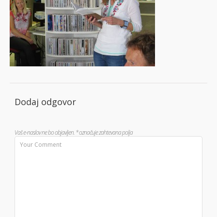
Dodaj odgovor
Vaš e-naslov ne bo objavljen.
*
označuje zahtevana polja