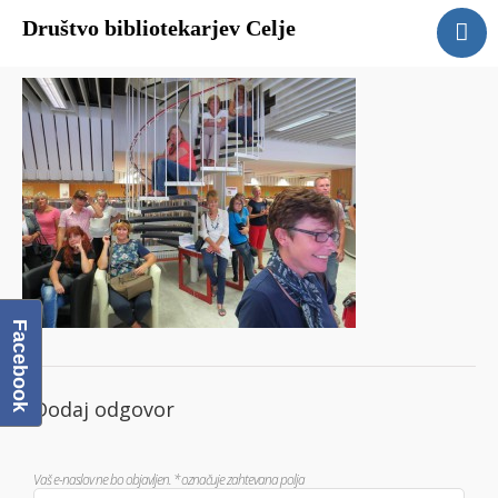
Društvo bibliotekarjev Celje
Domov
O društvu
Člani DBC
Galerija
Povezave
Facebook
Dodaj odgovor
Vaš e-naslov ne bo objavljen.
*
označuje zahtevana polja