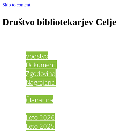
Skip to content
Društvo bibliotekarjev Celje
Domov
O društvu
Vodstvo
Dokumenti
Zgodovina
Nagrajenci
Člani DBC
Članarina
Galerija
Leto 2026
Leto 2025