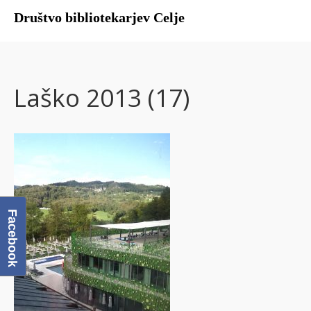
Društvo bibliotekarjev Celje
Domov
O društvu
Laško 2013 (17)
Člani DBC
Facebook
Galerija