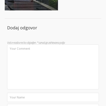
Dodaj odgovor
Vaš e-naslov ne bo objavljen.
*
označuje zahtevana polja
Povezave