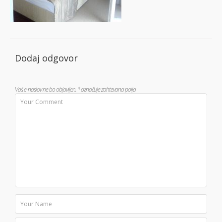
Dodaj odgovor
Vaš e-naslov ne bo objavljen.
*
označuje zahtevana polja