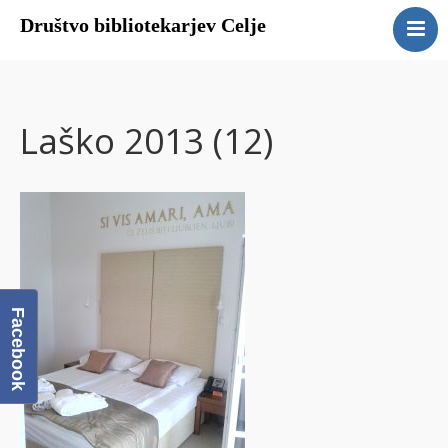
Društvo bibliotekarjev Celje
Domov
O društvu
Člani DBC
Laško 2013 (12)
Galerija
Povezave
Facebook